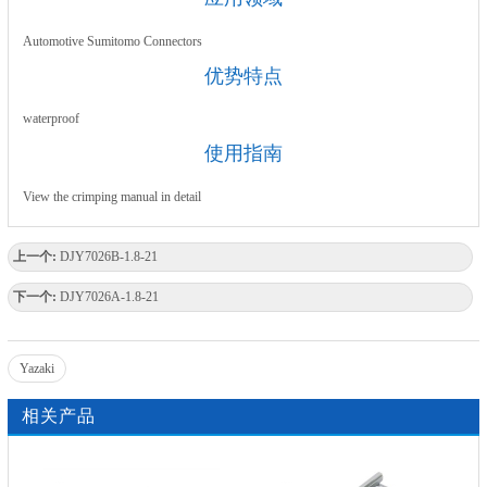
Automotive Sumitomo Connectors
优势特点
waterproof
使用指南
View the crimping manual in detail
上一个:
DJY7026B-1.8-21
下一个:
DJY7026A-1.8-21
Yazaki
相关产品