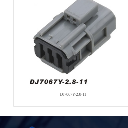
滚子分类相关介绍
1.圆柱滚子 这类滚子主要用于轴承滚子
厂，还可以将滚子组件直接用于机械
中。该类滚子在尺寸上已标准化，可作
为商品滚子供设计和用户选择。 2.长圆
柱滚子 该类滚子分有轴径用和无轴径用
两种，主要用于长圆...
轴承存放应注意的问题
只要贮藏室的相对湿度不超过60%，温度
变化不大，轴承就可以放在原包装中存
DJ7067Y-2.8-11
放数年。密封轴承或带防尘罩的轴承，
经长期存放后，轴承中填充的润滑脂的
润滑特性可能会降低。贮藏室也应防震
动和摇动。 未存放在原...