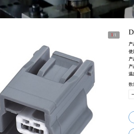
D
1
/1
产
使
产
产
温
数