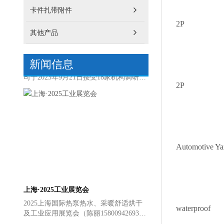
卡件扎带附件
2P
其他产品
汇创达获18家机构调研
9月21日发布投资者关系活动记录表，公
新闻信息
司于2023年9月21日接受18家机构调研，
机构类型为其他、证券公司、阳光私募
机构。 投资者关系活动主要内容介绍：
2P
本次投资者调研会议包含两部分内容，
一是由...
Automotive Ya
上海·2025工业展览会
2025上海国际热泵热水、采暖舒适烘干
及工业应用展览会（陈丽15800942693）
waterproof
2025/4/8至2025/4/10 上海世贸展馆 2025
第23届中国（上海）国际工业物...