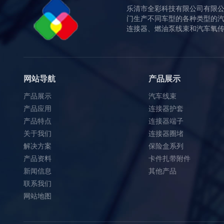
乐清市全彩科技有限公司有限
门生产不同车型的各种类型的
连接器、燃油泵线束和汽车氧传感
新能源汽车中连接器需求增多
随着智能化程度越来越高，汽车中各部
件的传感器数量将会大幅提升，推进车
网站导航
产品展示
载高速连接器市场的快速扩张，同时连
接器下游领域中占比较高的汽车领域新
产品展示
汽车线束
能源汽车渗透率的快速提升，汽车连接
产品应用
连接器护套
器应用数量或将有望...
产品特点
连接器端子
关于我们
连接器圈堵
解决方案
保险盒系列
产品资料
卡件扎带附件
新闻信息
其他产品
联系我们
汇创达获18家机构调研
网站地图
9月21日发布投资者关系活动记录表，公
司于2023年9月21日接受18家机构调研，
机构类型为其他、证券公司、阳光私募