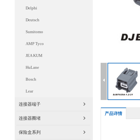
Delphi
Deutsch
Sumitomo
AMP Tyco
JEA KUM
HuLane
Bosch
新能源汽车中连接器需求增多
随着智能化程度越来越高，汽车中各部
Lear
件的传感器数量将会大幅提升，推进车
载高速连接器市场的快速扩张，同时连
连接器端子
接器下游领域中占比较高的汽车领域新
产品详情
能源汽车渗透率的快速提升，汽车连接
连接器圈堵
器应用数量或将有望...
保险盒系列