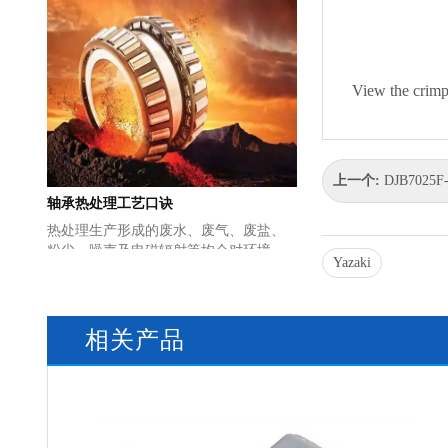
View the crimp
轴承热处理工艺口诀
上一个:
DJB7025F-
热处理生产形成的废水、废气、废盐、
粉尘、噪声及电磁辐射等均会对环境造
成污染。解决热处理的环境污染问题，
Yazaki
实行清洁热处理（或称绿色环保热处
理）是发达国家热处理技术发展的方向
之一。为减少SO2、CO、CO...
相关产品