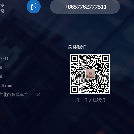
厂专
射泵
关注我们
7511
6
6
26.com
市北白象镇车岙工业区
扫一扫,关注我们